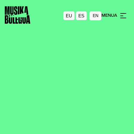
EU
ES
MENUA