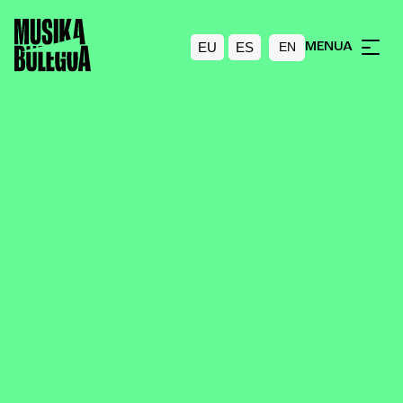
EU
ES
MENUA