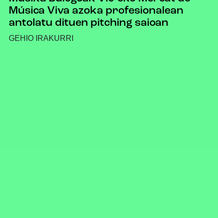
Música Viva azoka profesionalean
antolatu dituen pitching saioan
GEHIO IRAKURRI