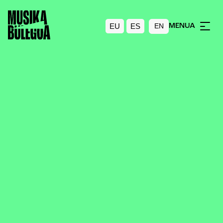
EU
ES
MENUA