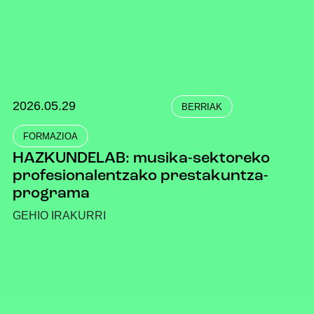
2026.05.29
BERRIAK
FORMAZIOA
HAZKUNDELAB: musika-sektoreko
profesionalentzako prestakuntza-
programa
GEHIO IRAKURRI