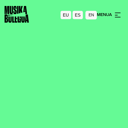
EU
ES
MENUA