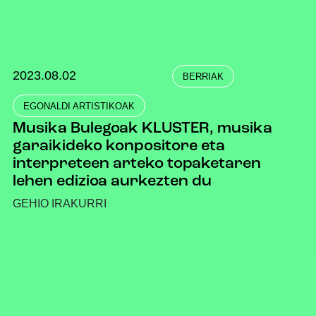
2023.08.02
BERRIAK
EGONALDI ARTISTIKOAK
Musika Bulegoak KLUSTER, musika
garaikideko konpositore eta
interpreteen arteko topaketaren
lehen edizioa aurkezten du
GEHIO IRAKURRI