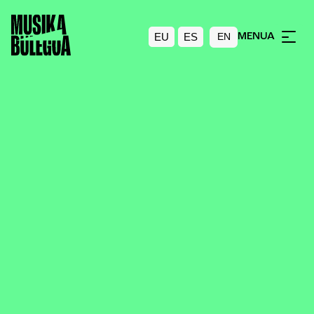
EU
ES
MENUA