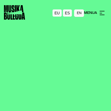
EU
ES
MENUA