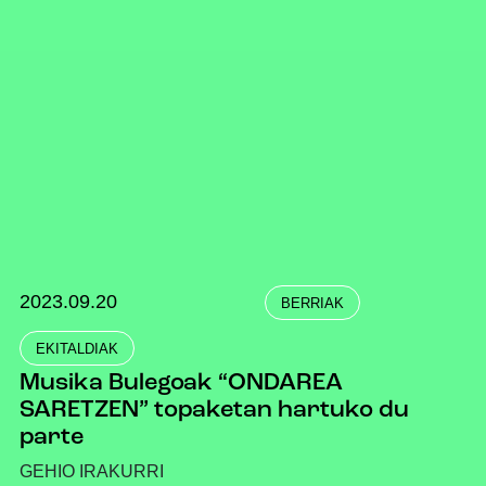
2023.09.20
BERRIAK
EKITALDIAK
Musika Bulegoak “ONDAREA
SARETZEN” topaketan hartuko du
parte
GEHIO IRAKURRI