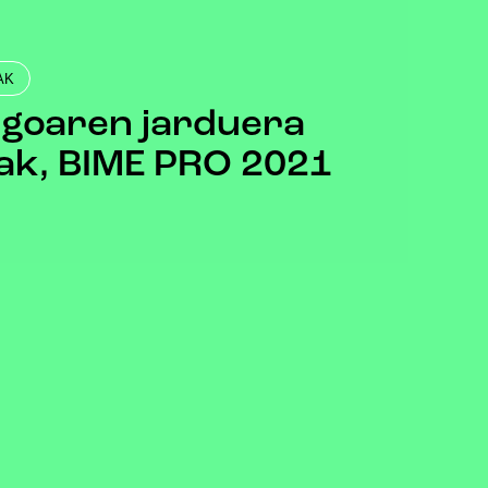
AK
egoaren jarduera
ak, BIME PRO 2021