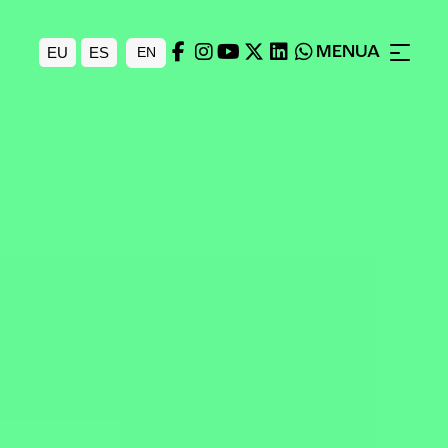
MENUA
EU
ES