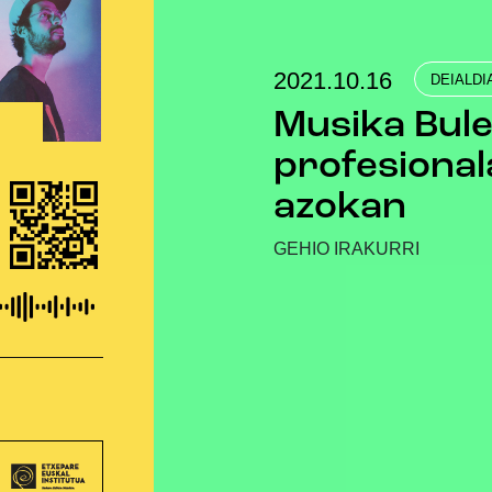
2021.10.16
DEIALDI
Musika Bul
profesional
azokan
GEHIO IRAKURRI