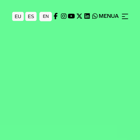
MENUA
EU
ES