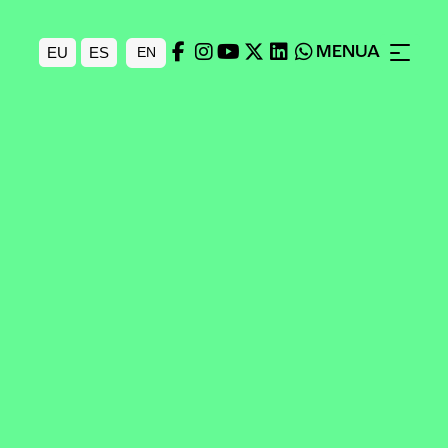
MENUA
EU
ES