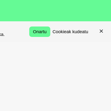
Onartu
Onartu
Cookieak kudeatu
Cookieak kudeatu
ka.
ka.
tzetan:
itutuak
zagutzak