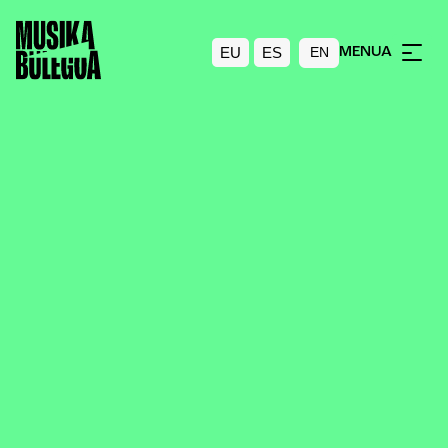
EU
ES
MENUA