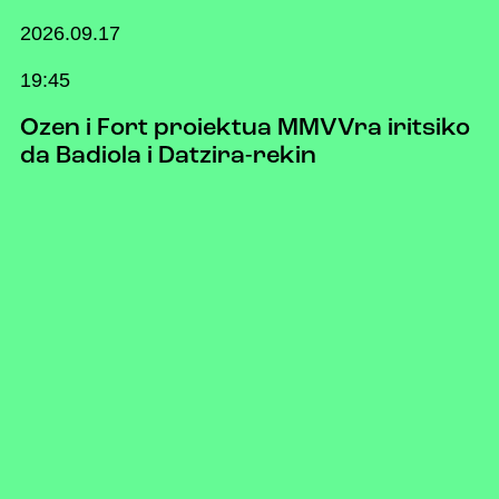
2026.09.17
19:45
Ozen i Fort proiektua MMVVra iritsiko
da Badiola i Datzira-rekin