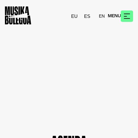
EU
ES
MENU