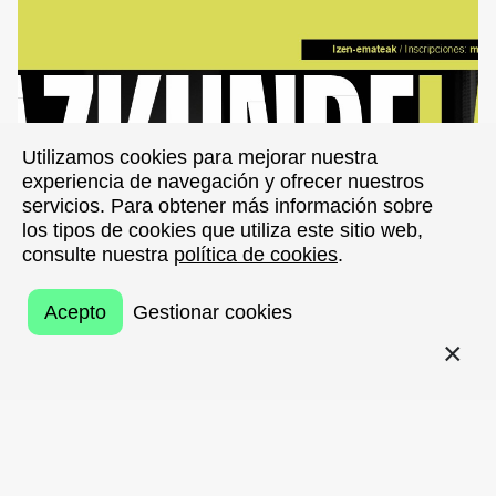
Utilizamos cookies para mejorar nuestra
Utilizamos cookies para mejorar nuestra
experiencia de navegación y ofrecer nuestros
experiencia de navegación y ofrecer nuestros
servicios. Para obtener más información sobre
servicios. Para obtener más información sobre
los tipos de cookies que utiliza este sitio web,
los tipos de cookies que utiliza este sitio web,
consulte nuestra
consulte nuestra
política de cookies
política de cookies
.
.
Acepto
Acepto
Gestionar cookies
Gestionar cookies