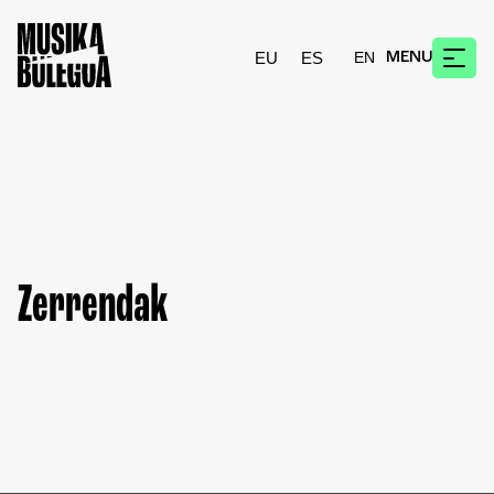
EU
ES
MENU
Zerrendak