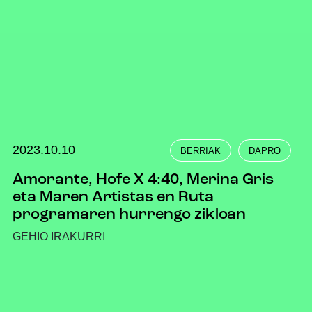
2023.10.10
BERRIAK
DAPRO
Amorante, Hofe X 4:40, Merina Gris
eta Maren Artistas en Ruta
programaren hurrengo zikloan
GEHIO IRAKURRI