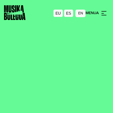
EU
ES
MENUA