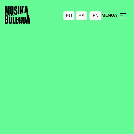
EU
ES
MENUA