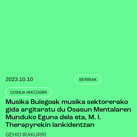
2023.10.10
BERRIAK
SOINUA IRATZARRI
Musika Bulegoak musika sektorerako
gida argitaratu du Osasun Mentalaren
Munduko Eguna dela eta, M. I.
Therapyrekin lankidentzan
GEHIO IRAKURRI