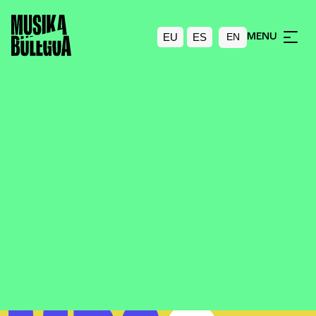
EU
ES
MENU