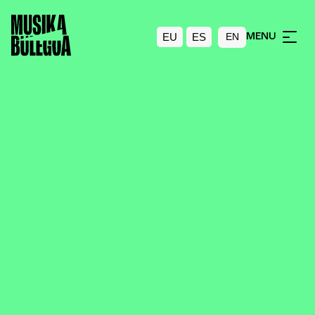
EU
ES
MENU