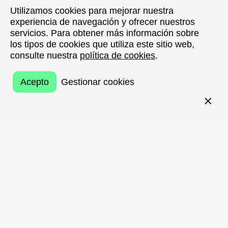
Utilizamos cookies para mejorar nuestra
Utilizamos cookies para mejorar nuestra
experiencia de navegación y ofrecer nuestros
experiencia de navegación y ofrecer nuestros
servicios. Para obtener más información sobre
servicios. Para obtener más información sobre
los tipos de cookies que utiliza este sitio web,
los tipos de cookies que utiliza este sitio web,
consulte nuestra
consulte nuestra
política de cookies
política de cookies
.
.
Acepto
Acepto
Gestionar cookies
Gestionar cookies
VOLVER
BDCC
(Basque District of Culture And Creativity)
junto a
Innobasque
, celebrará la
clausura del II
Programa de Consolidación del BDCC
el próximo
26 de octubre en Bilbao.