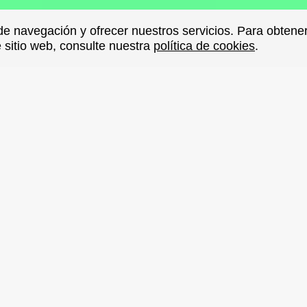
de navegación y ofrecer nuestros servicios. Para obten
de navegación y ofrecer nuestros servicios. Para obten
e sitio web, consulte nuestra
e sitio web, consulte nuestra
política de cookies
política de cookies
.
.
VOLVER
r