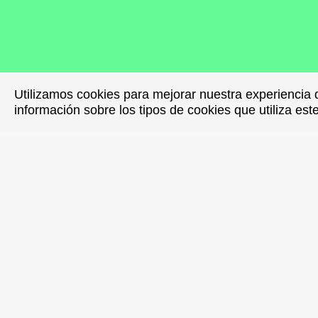
Utilizamos cookies para mejorar nuestra experiencia 
Utilizamos cookies para mejorar nuestra experiencia 
información sobre los tipos de cookies que utiliza est
información sobre los tipos de cookies que utiliza est
Musikagil
colaborac
edición d
San Telmo
encuentro 
musical c