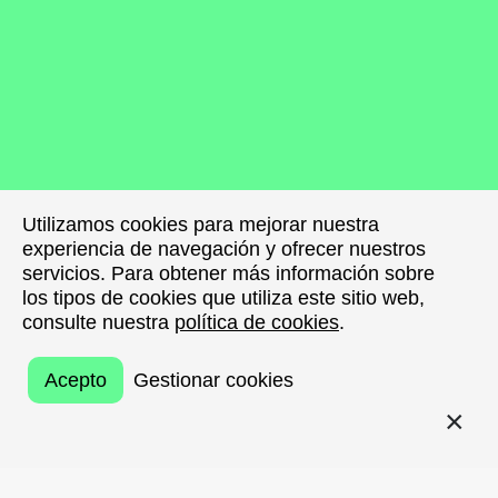
Utilizamos cookies para mejorar nuestra
Utilizamos cookies para mejorar nuestra
experiencia de navegación y ofrecer nuestros
experiencia de navegación y ofrecer nuestros
servicios. Para obtener más información sobre
servicios. Para obtener más información sobre
los tipos de cookies que utiliza este sitio web,
los tipos de cookies que utiliza este sitio web,
consulte nuestra
consulte nuestra
política de cookies
política de cookies
.
.
Acepto
Acepto
Gestionar cookies
Gestionar cookies
VOLVER