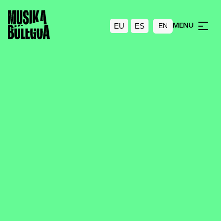
EU
ES
MENU