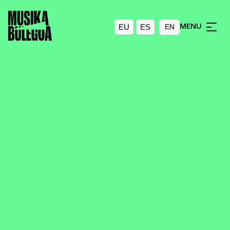
EU
ES
MENU