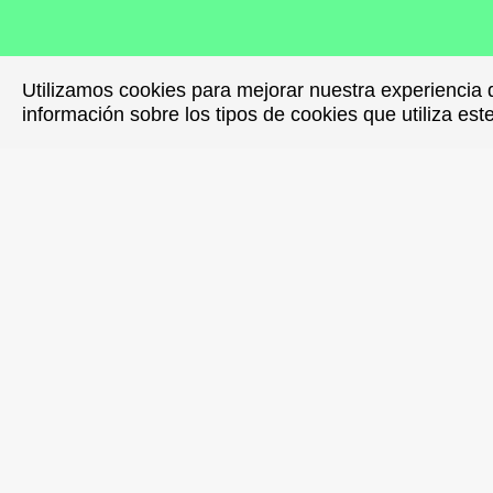
Utilizamos cookies para mejorar nuestra experiencia 
Utilizamos cookies para mejorar nuestra experiencia 
información sobre los tipos de cookies que utiliza est
información sobre los tipos de cookies que utiliza est
RTZ Kole
programa d
sala Ataba
grupo de 
iniciativa
el año pas
El objetiv