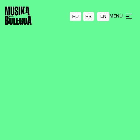
EU
ES
MENU