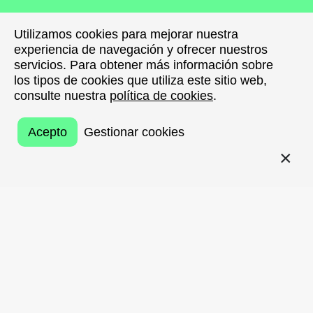
Utilizamos cookies para mejorar nuestra
Utilizamos cookies para mejorar nuestra
experiencia de navegación y ofrecer nuestros
experiencia de navegación y ofrecer nuestros
servicios. Para obtener más información sobre
servicios. Para obtener más información sobre
los tipos de cookies que utiliza este sitio web,
los tipos de cookies que utiliza este sitio web,
consulte nuestra
consulte nuestra
política de cookies
política de cookies
.
.
Acepto
Acepto
Gestionar cookies
Gestionar cookies
VOLVER
Por primera vez,
Musika Bulegoa abre la
posibilidad de incluir publicidad en su Anuario
Digital 2025
, una publicación de referencia para el
sector musical vasco. Una oportunidad única para
dar visibilidad a tu empresa o proyecto ante
profesionales, instituciones y agentes clave del