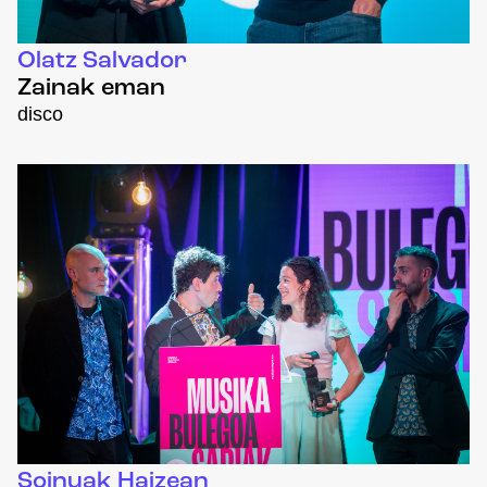
Olatz Salvador
Zainak eman
disco
Soinuak Haizean