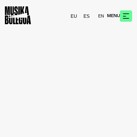
EU
ES
MENU