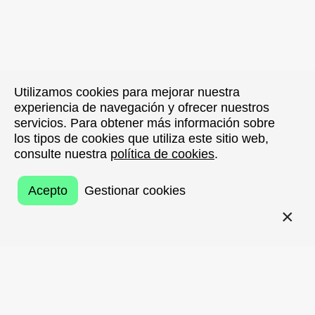
Utilizamos cookies para mejorar nuestra
Utilizamos cookies para mejorar nuestra
experiencia de navegación y ofrecer nuestros
experiencia de navegación y ofrecer nuestros
servicios. Para obtener más información sobre
servicios. Para obtener más información sobre
los tipos de cookies que utiliza este sitio web,
los tipos de cookies que utiliza este sitio web,
consulte nuestra
consulte nuestra
política de cookies
política de cookies
.
.
Acepto
Acepto
Gestionar cookies
Gestionar cookies