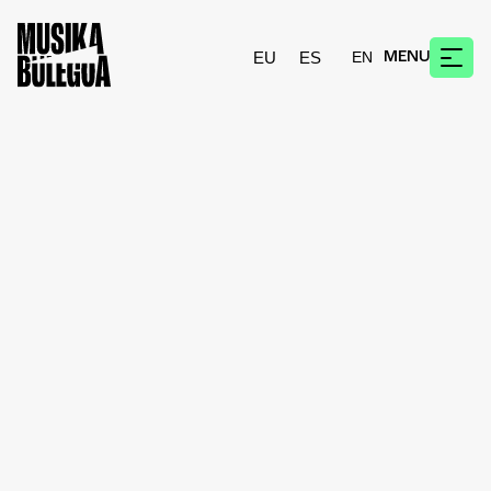
EU
ES
MENU