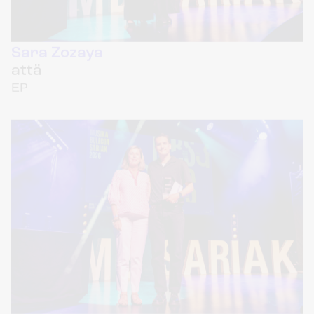
attä
EP
Izaki Gardenak
Sitsak
disco