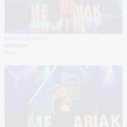
Maite Larburu
Maizter
disco
Sara Zozaya