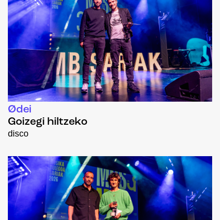
Ødei
Goizegi hiltzeko
disco