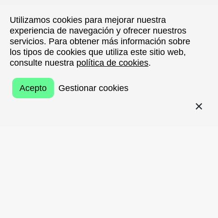
Utilizamos cookies para mejorar nuestra
Utilizamos cookies para mejorar nuestra
experiencia de navegación y ofrecer nuestros
experiencia de navegación y ofrecer nuestros
servicios. Para obtener más información sobre
servicios. Para obtener más información sobre
los tipos de cookies que utiliza este sitio web,
los tipos de cookies que utiliza este sitio web,
consulte nuestra
consulte nuestra
política de cookies
política de cookies
.
.
Acepto
Acepto
Gestionar cookies
Gestionar cookies